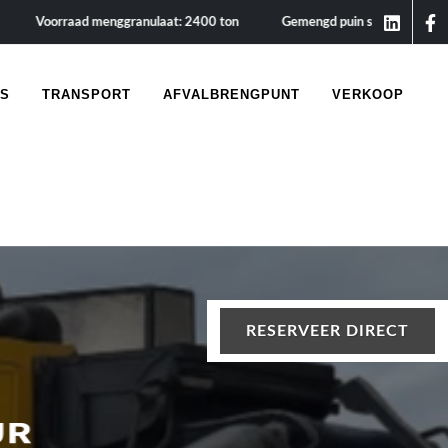
oorraad menggranulaat: 2400 ton
Gemengd puin storten: € 1/ton
Prijs 
RS
TRANSPORT
AFVALBRENGPUNT
VERKOOP
RESERVEER DIRECT