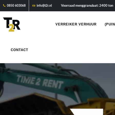
menggranulaat: € 7.95/ton
Voorraad menggranulaat: 2400 ton
G
0850 603068
info@t2r.nl
VERREIKER VERHUUR
(PUI
CONTACT